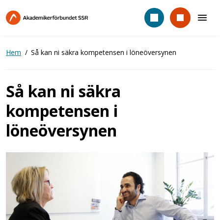
Hoppa
till
huvudinnehåll
Hem
Så kan ni säkra kompetensen i löneöversynen
Så kan ni säkra
kompetensen i
löneöversynen