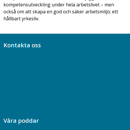
kompetensutveckling under hela arbetslivet – men
också om att skapa en god och säker arbetsmiljö; ett
hållbart yrkesliv.
Kontakta oss
Bli medlem
08-617 44 00
Box 128 00, 112 96 Stockholm
Jobba hos oss
Presskontakt
Dina försäkringar i Akademikerförsäkring
Våra poddar