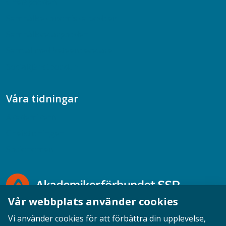
Chefspodden
Samhällsekonomiska podden
Samhällsvetarpodden
Samtal med beteendevetare
Socialtjänstpodden
Våra tidningar
Akademikern
Chefstidningen
Socionomen
Vår webbplats använder cookies
Vi använder cookies för att förbättra din upplevelse,