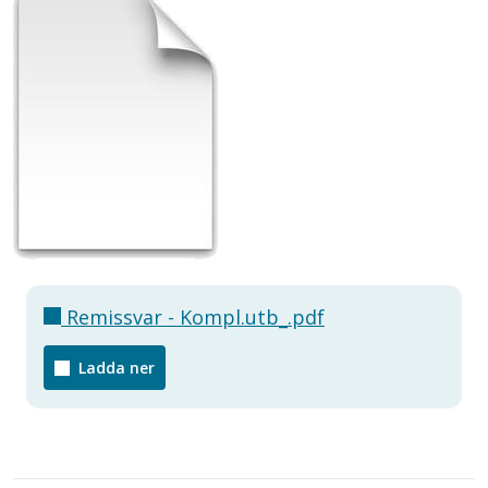
Remissvar - Kompl.utb_.pdf
Ladda ner