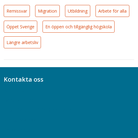
Remissvar
Migration
Utbildning
Arbete för alla
Öppet Sverige
En öppen och tillgänglig högskola
Längre arbetsliv
Kontakta oss
Bli medlem
08-617 44 00
Box 128 00, 112 96 Stockholm
Jobba hos oss
Presskontakt