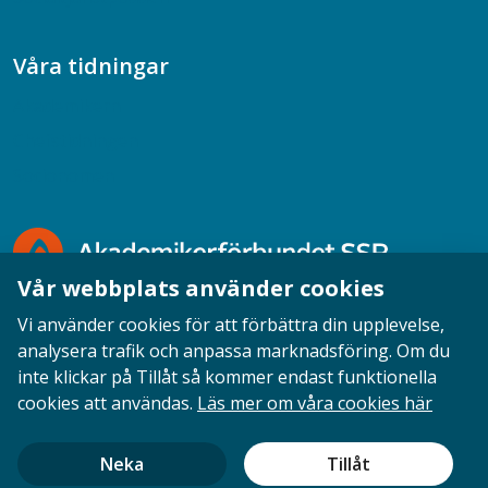
Våra tidningar
Akademikern
Chefstidningen
Socionomen
Vår webbplats använder cookies
Vi använder cookies för att förbättra din upplevelse,
analysera trafik och anpassa marknadsföring. Om du
inte klickar på Tillåt så kommer endast funktionella
Opinion
English
Personuppgifter
Cookies
cookies att användas.
Läs mer om våra cookies här
Ansvarig utgivare: Cecilia Sandahl
Neka
Tillåt