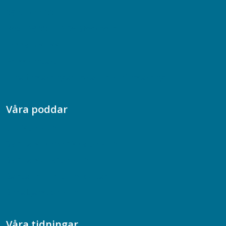
08-617 44 00
Box 128 00, 112 96 Stockholm
Jobba hos oss
Presskontakt
Dina försäkringar i Akademikerförsäkring
Våra poddar
Chefspodden
Samhällsekonomiska podden
Samhällsvetarpodden
Samtal med beteendevetare
Socialtjänstpodden
Våra tidningar