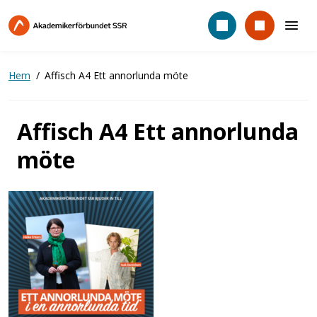
Hoppa
till
huvudinnehåll
Hem
Affisch A4 Ett annorlunda möte
Affisch A4 Ett annorlunda
möte