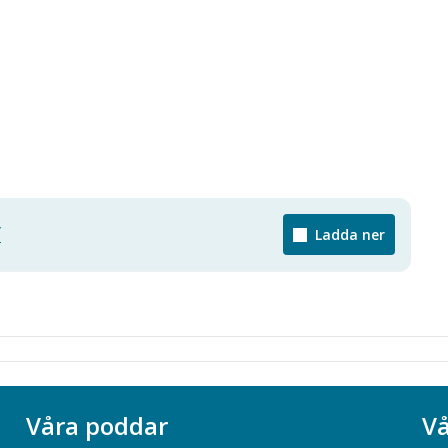
f
Ladda ner
Våra poddar
Vå