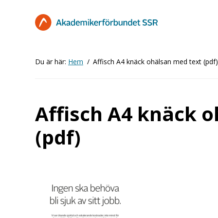
Hoppa
till
huvudinnehåll
Du är här:
Hem
Affisch A4 knäck ohälsan med text (pdf)
Affisch A4 knäck 
(pdf)