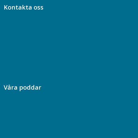
Kontakta oss
Bli medlem
08-617 44 00
Box 128 00, 112 96 Stockholm
Jobba hos oss
Presskontakt
Dina försäkringar i Akademikerförsäkring
Våra poddar
Chefspodden
Samhällsekonomiska podden
Samhällsvetarpodden
Samtal med beteendevetare