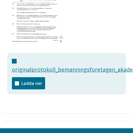
originalprotokoll_bemanningsforetagen_akad
Ladda ner