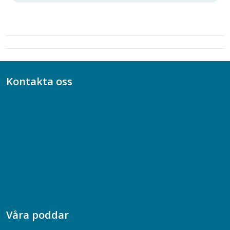
Kontakta oss
Bli medlem
08-617 44 00
Box 128 00, 112 96 Stockholm
Jobba hos oss
Presskontakt
Dina försäkringar i Akademikerförsäkring
Våra poddar