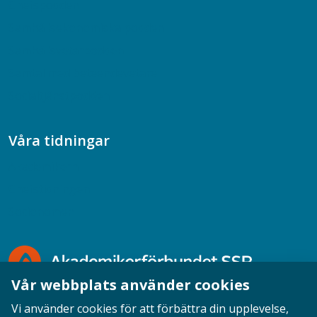
Chefspodden
Samhällsekonomiska podden
Samhällsvetarpodden
Samtal med beteendevetare
Socialtjänstpodden
Våra tidningar
Akademikern
Chefstidningen
Socionomen
Vår webbplats använder cookies
Vi använder cookies för att förbättra din upplevelse,