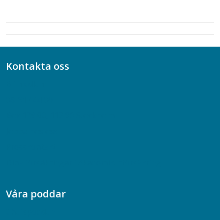
Kontakta oss
Bli medlem
08-617 44 00
Box 128 00, 112 96 Stockholm
Jobba hos oss
Presskontakt
Dina försäkringar i Akademikerförsäkring
Våra poddar
Chefspodden