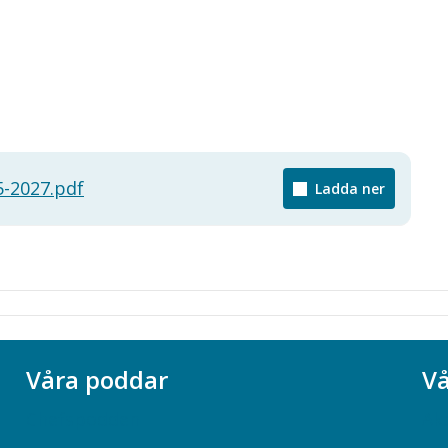
5-2027.pdf
Ladda ner
Våra poddar
Vå
Chefspodden
Ak