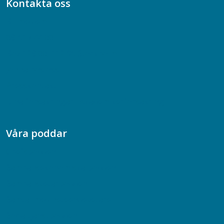
Kontakta oss
Bli medlem
08-617 44 00
Box 128 00, 112 96 Stockholm
Jobba hos oss
Presskontakt
Dina försäkringar i Akademikerförsäkring
Våra poddar
Chefspodden
Samhällsekonomiska podden
Samhällsvetarpodden
Samtal med beteendevetare
Socialtjänstpodden