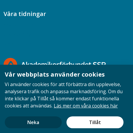
Våra tidningar
Akademikern
Chefstidningen
Socionomen
Vår webbplats använder cookies
Vi använder cookies för att förbättra din upplevelse,
analysera trafik och anpassa marknadsföring. Om du
inte klickar på Tillåt så kommer endast funktionella
Opinion
English
Personuppgifter
Cookies
cookies att användas.
Läs mer om våra cookies här
Ansvarig utgivare: Cecilia Sandahl
Neka
Tillåt