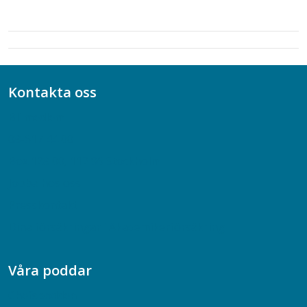
Kontakta oss
Bli medlem
08-617 44 00
Box 128 00, 112 96 Stockholm
Jobba hos oss
Presskontakt
Dina försäkringar i Akademikerförsäkring
Våra poddar
Chefspodden