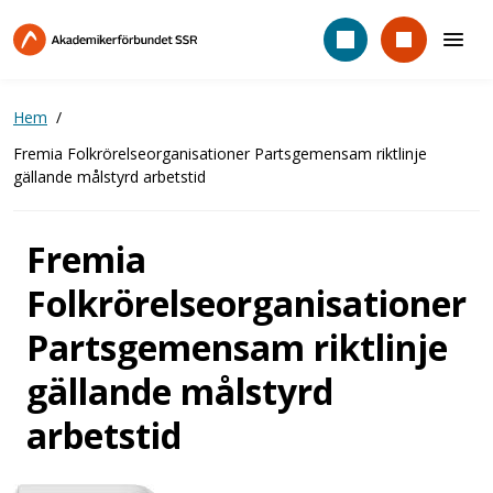
Hoppa
till
huvudinnehåll
Hem
Fremia Folkrörelseorganisationer Partsgemensam riktlinje
gällande målstyrd arbetstid
Fremia
Folkrörelseorganisationer
Partsgemensam riktlinje
gällande målstyrd
arbetstid