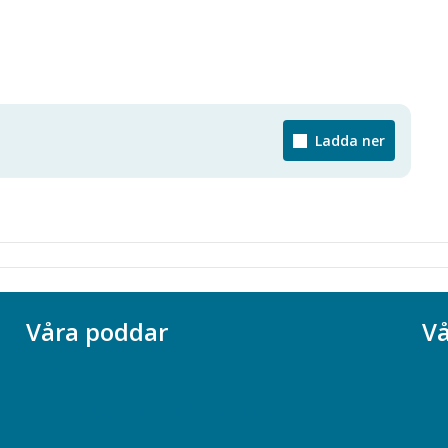
Ladda ner
Våra poddar
Vå
Chefspodden
Ak
Samhällsekonomiska podden
Ch