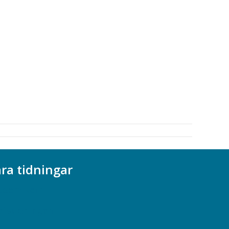
ra tidningar
ademikern
efstidningen