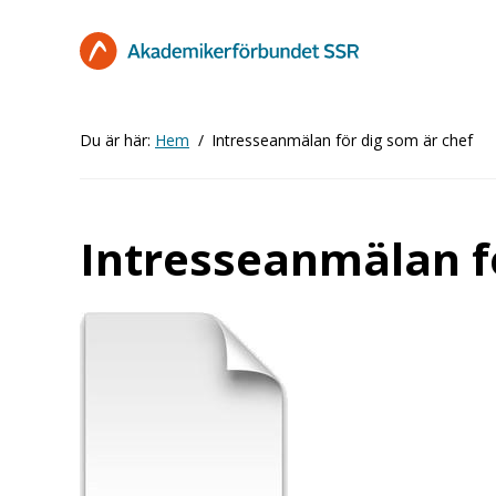
Hoppa
till
huvudinnehåll
Du är här:
Hem
Intresseanmälan för dig som är chef
Intresseanmälan fö