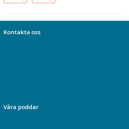
Kontakta oss
Bli medlem
08-617 44 00
Box 128 00, 112 96 Stockholm
Jobba hos oss
Presskontakt
Dina försäkringar i Akademikerförsäkring
Våra poddar
Chefspodden
Samhällsekonomiska podden