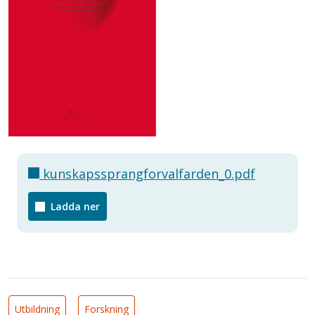
kunskapssprangforvalfarden_0.pdf
Ladda ner
Utbildning
Forskning