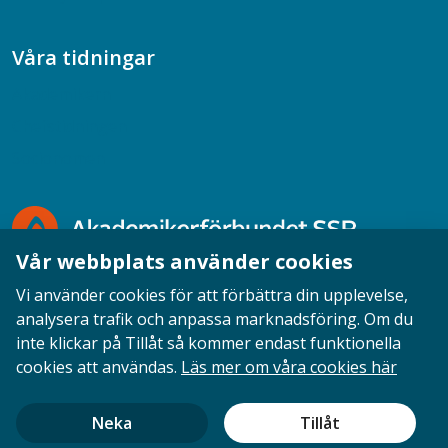
Våra tidningar
Akademikern
Chefstidningen
Socionomen
Vår webbplats använder cookies
Vi använder cookies för att förbättra din upplevelse,
analysera trafik och anpassa marknadsföring. Om du
inte klickar på Tillåt så kommer endast funktionella
Opinion
English
Personuppgifter
Cookies
cookies att användas.
Läs mer om våra cookies här
Ansvarig utgivare: Cecilia Sandahl
Neka
Tillåt