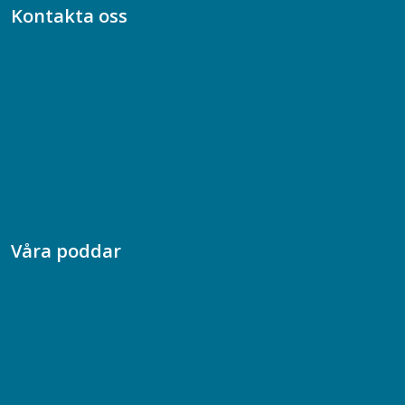
Kontakta oss
Bli medlem
08-617 44 00
Box 128 00, 112 96 Stockholm
Jobba hos oss
Presskontakt
Dina försäkringar i Akademikerförsäkring
Våra poddar
Chefspodden
Samhällsekonomiska podden
Samhällsvetarpodden
Samtal med beteendevetare
Socialtjänstpodden