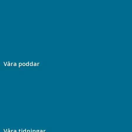
08-617 44 00
Box 128 00, 112 96 Stockholm
Jobba hos oss
Presskontakt
Dina försäkringar i Akademikerförsäkring
Våra poddar
Chefspodden
Samhällsekonomiska podden
Samhällsvetarpodden
Samtal med beteendevetare
Socialtjänstpodden
Våra tidningar