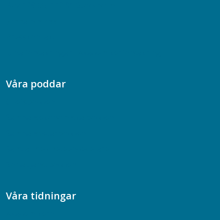
Box 128 00, 112 96 Stockholm
Jobba hos oss
Presskontakt
Dina försäkringar i Akademikerförsäkring
Våra poddar
Chefspodden
Samhällsekonomiska podden
Samhällsvetarpodden
Samtal med beteendevetare
Socialtjänstpodden
Våra tidningar
Akademikern