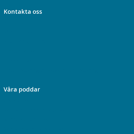
Kontakta oss
Bli medlem
08-617 44 00
Box 128 00, 112 96 Stockholm
Jobba hos oss
Presskontakt
Dina försäkringar i Akademikerförsäkring
Våra poddar
Chefspodden
Samhällsekonomiska podden
Samhällsvetarpodden
Samtal med beteendevetare