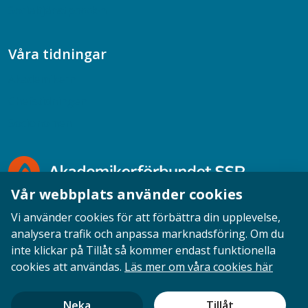
Socialtjänstpodden
Våra tidningar
Akademikern
Chefstidningen
Socionomen
Vår webbplats använder cookies
Vi använder cookies för att förbättra din upplevelse,
analysera trafik och anpassa marknadsföring. Om du
inte klickar på Tillåt så kommer endast funktionella
Opinion
English
Personuppgifter
Cookies
cookies att användas.
Läs mer om våra cookies här
Ansvarig utgivare: Cecilia Sandahl
Neka
Tillåt