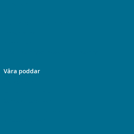
Bli medlem
08-617 44 00
Box 128 00, 112 96 Stockholm
Jobba hos oss
Presskontakt
Dina försäkringar i Akademikerförsäkring
Våra poddar
Chefspodden
Samhällsekonomiska podden
Samhällsvetarpodden
Samtal med beteendevetare
Socialtjänstpodden