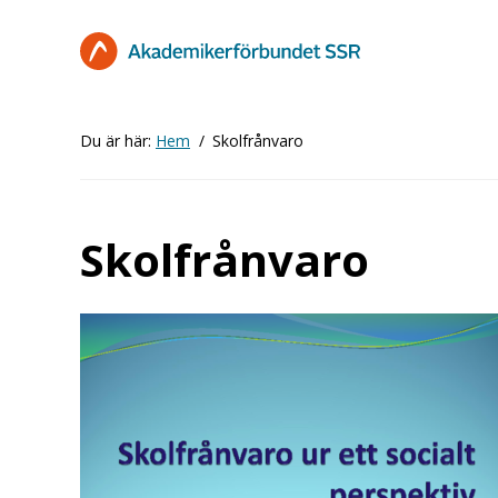
Hoppa
till
huvudinnehåll
Du är här:
Hem
Skolfrånvaro
Skolfrånvaro