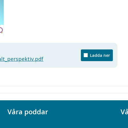
Ladda ner
lt_perspektiv.pdf
Våra poddar
Vå
Chefspodden
Ak