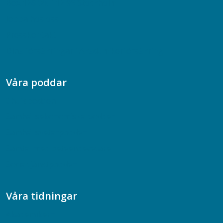
Box 128 00, 112 96 Stockholm
Jobba hos oss
Presskontakt
Dina försäkringar i Akademikerförsäkring
Våra poddar
Chefspodden
Samhällsekonomiska podden
Samhällsvetarpodden
Samtal med beteendevetare
Socialtjänstpodden
Våra tidningar
Akademikern