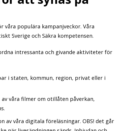
ör våra populära kampanjveckor. Våra
iskt Sverige och Säkra kompetensen.
rdna intressanta och givande aktiviteter för
r i staten, kommun, region, privat eller i
 av våra filmer om otillåten påverkan,
s.
 av våra digitala föreläsningar. OBS! det går
 ske när livesändningen sänds. Inbjudan och