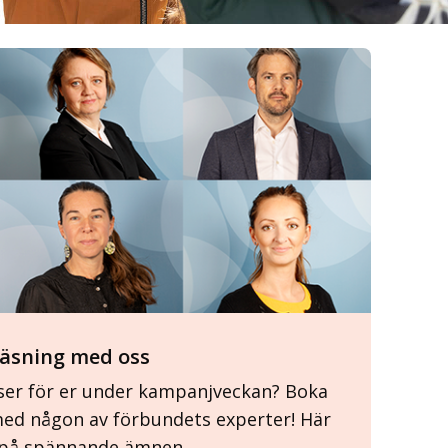
läsning med oss
eläser för er under kampanjveckan? Boka
med någon av förbundets experter! Här
 på spännande ämnen.