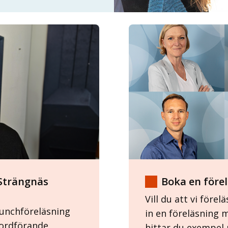
 Strängnäs
Boka en före
Vill du att vi för
 lunchföreläsning
in en föreläsning 
 ordförande
hittar du exempel