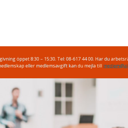
ivning öppet 8:30 – 15:30. Tel: 08-617 44 00. Har du arbetsrä
edlemskap eller medlemsavgift kan du mejla till
medlem@ak