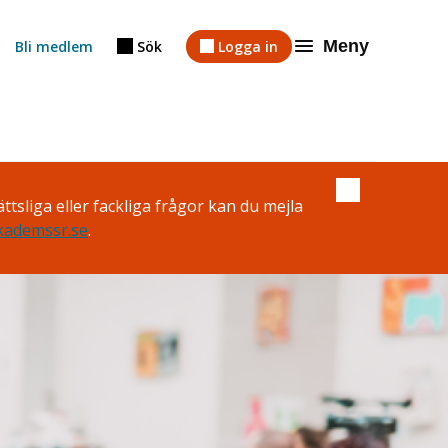
Meny
Bli medlem
Sök
Logga in
Stäng
ttsliga eller fackliga frågor kan du mejla
meddelande
ademssr.se
.