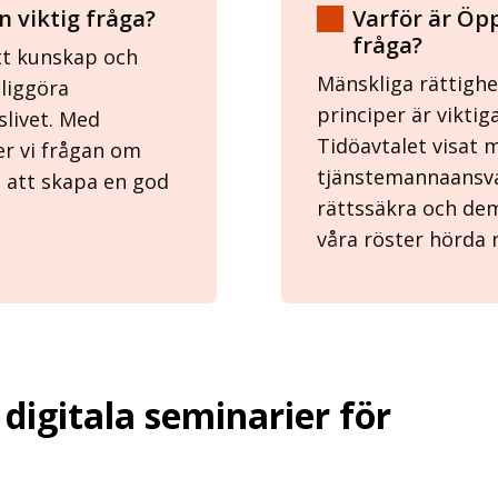
 viktig fråga?
Varför är Öpp
fråga?
tt kunskap och
Mänskliga rättighe
liggöra
principer är viktig
livet. Med
Tidöavtalet visat 
r vi frågan om
tjänstemannaansva
 att skapa en god
rättssäkra och dem
våra röster hörda
 digitala seminarier för