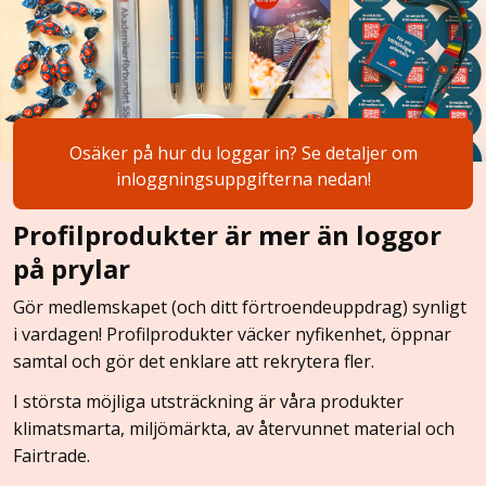
Osäker på hur du loggar in? Se detaljer om
inloggningsuppgifterna nedan!
Profilprodukter är mer än loggor
på prylar
Gör medlemskapet (och ditt förtroendeuppdrag) synligt
i vardagen! Profilprodukter väcker nyfikenhet, öppnar
samtal och gör det enklare att rekrytera fler.
I största möjliga utsträckning är våra produkter
klimatsmarta, miljömärkta, av återvunnet material och
Fairtrade.