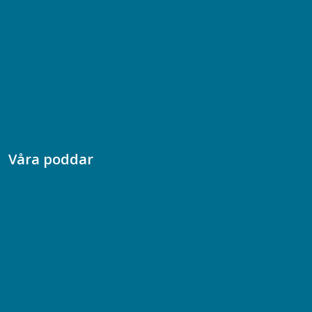
Bli medlem
08-617 44 00
Box 128 00, 112 96 Stockholm
Jobba hos oss
Presskontakt
Dina försäkringar i Akademikerförsäkring
Våra poddar
Chefspodden
Samhällsekonomiska podden
Samhällsvetarpodden
Samtal med beteendevetare
Socialtjänstpodden