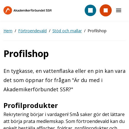
Hoppa
till
huvudinnehåll
Hem
Förtroendevald
Stöd och mallar
Profilshop
Profilshop
En tygkasse, en vattenflaska eller en pin kan vara
det som öppnar för frågan "Är du med i
Akademikerförbundet SSR?"
Profilprodukter
Rekrytering börjar i vardagen! Små saker gör det lättare
att börja prata medlemskap. Som förtroendevald kan du
enkelt beställa affischer, foldrar, profilprodukter och