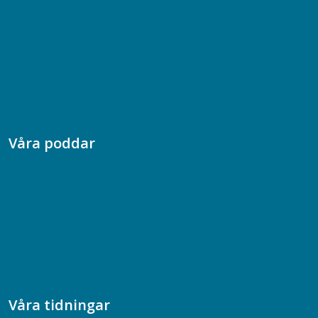
08-617 44 00
Box 128 00, 112 96 Stockholm
Jobba hos oss
Presskontakt
Dina försäkringar i Akademikerförsäkring
Våra poddar
Chefspodden
Samhällsekonomiska podden
Samhällsvetarpodden
Samtal med beteendevetare
Socialtjänstpodden
Våra tidningar