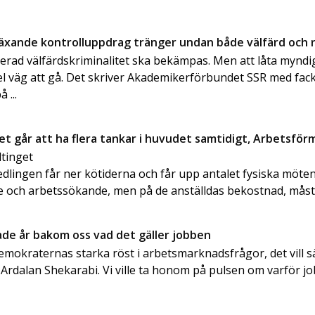
Växande kontrolluppdrag tränger undan både välfärd och 
erad välfärdskriminalitet ska bekämpas. Men att låta mynd
fel väg att gå. Det skriver Akademikerförbundet SSR med fack
 ...
et går att ha flera tankar i huvudet samtidigt, Arbetsfö
ltinget
lingen får ner kötiderna och får upp antalet fysiska möte
 och arbetssökande, men på de anställdas bekostnad, måste v
rade år bakom oss vad det gäller jobben
demokraternas starka röst i arbetsmarknadsfrågor, det vill 
Ardalan Shekarabi. Vi ville ta honom på pulsen om varför jo