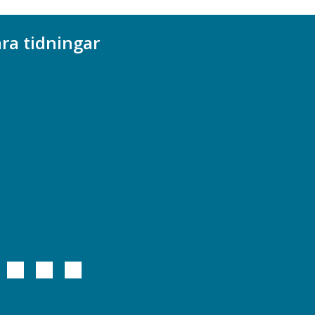
ra tidningar
ademikern
efstidningen
cionomen