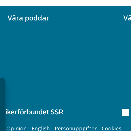
Våra poddar
Vå
Chefspodden
Ak
Samhällsekonomiska podden
Ch
Samhällsvetarpodden
So
Samtal med beteendevetare
Socialtjänstpodden
Opinion
English
Personuppgifter
Cookies