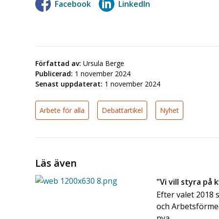
Facebook
LinkedIn
Författad av:
Ursula Berge
Publicerad:
1 november 2024
Senast uppdaterat:
1 november 2024
Arbete för alla
Debattartikel
Nyhet
Läs även
"Vi vill styra på 
Efter valet 2018
och Arbetsförmed
nya ...