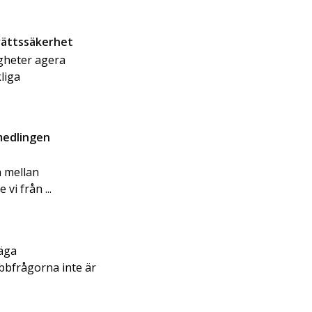
rättssäkerhet
igheter agera
liga
rmedlingen
n mellan
i från ...
säga
bbfrågorna inte är