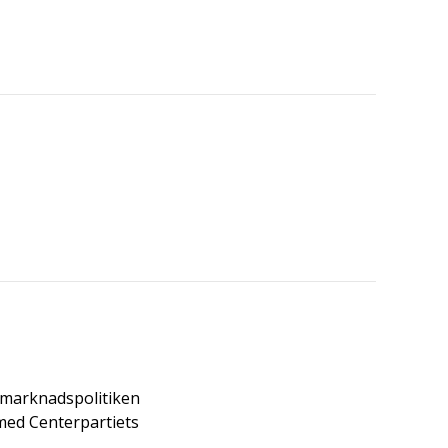
tsmarknadspolitiken
med Centerpartiets