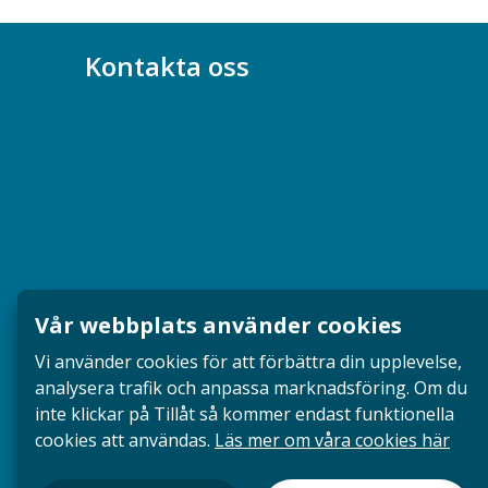
Kontakta oss
Bli medlem
08-617 44 00
Box 128 00, 112 96 Stockholm
Jobba hos oss
Presskontakt
Vår webbplats använder cookies
Dina försäkringar i Akademikerförsäkring
Vi använder cookies för att förbättra din upplevelse,
analysera trafik och anpassa marknadsföring. Om du
inte klickar på Tillåt så kommer endast funktionella
cookies att användas.
Läs mer om våra cookies här