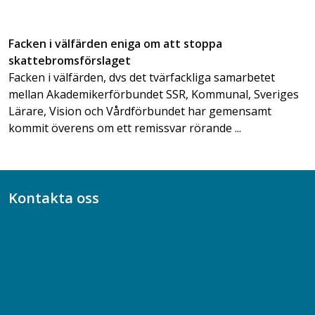
Facken i välfärden eniga om att stoppa
skattebromsförslaget
Facken i välfärden, dvs det tvärfackliga samarbetet
mellan Akademikerförbundet SSR, Kommunal, Sveriges
Lärare, Vision och Vårdförbundet har gemensamt
kommit överens om ett remissvar rörande ...
Kontakta oss
Bli medlem
08-617 44 00
Box 128 00, 112 96 Stockholm
Jobba hos oss
Presskontakt