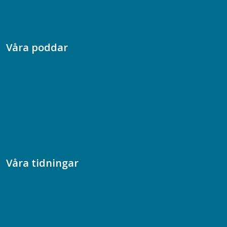
Dina försäkringar i Akademikerförsäkring
Våra poddar
Chefspodden
Samhällsekonomiska podden
Samhällsvetarpodden
Samtal med beteendevetare
Socialtjänstpodden
Våra tidningar
Akademikern
Chefstidningen
Socionomen