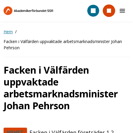
Hoppa
till
huvudinnehåll
Hem
Facken i Välfärden uppvaktade arbetsmarknadsminister Johan
Pehrson
Facken i Välfärden
uppvaktade
arbetsmarknadsminister
Johan Pehrson
Facken i Välfärden företräder 1,2
NYHET