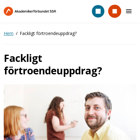
Hoppa
till
huvudinnehåll
Hem
Fackligt förtroendeuppdrag?
Fackligt
förtroendeuppdrag?