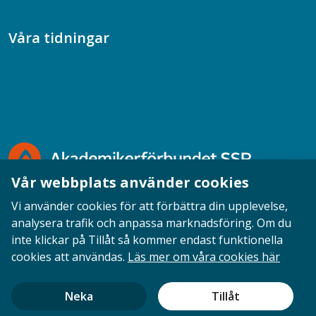
Våra tidningar
Akademikern
Chefstidningen
Socionomen
Vår webbplats använder cookies
Vi använder cookies för att förbättra din upplevelse,
analysera trafik och anpassa marknadsföring. Om du
inte klickar på Tillåt så kommer endast funktionella
Opinion
English
Personuppgifter
Cookies
cookies att användas.
Läs mer om våra cookies här
Ansvarig utgivare: Cecilia Sandahl
Neka
Tillåt