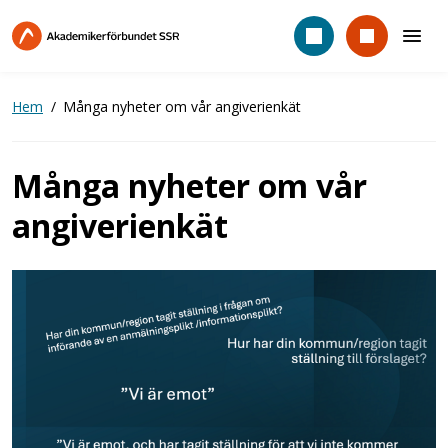
Hoppa
till
huvudinnehåll
Hem
Många nyheter om vår angiverienkät
Många nyheter om vår
angiverienkät