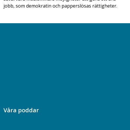
jobb, som demokratin och papperslösas rättigheter.
Kontakta oss
Bli medlem
08-617 44 00
Box 128 00, 112 96 Stockholm
Jobba hos oss
Presskontakt
Dina försäkringar i Akademikerförsäkring
Våra poddar
Chefspodden