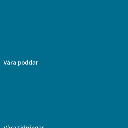
08-617 44 00
Box 128 00, 112 96 Stockholm
Jobba hos oss
Presskontakt
Dina försäkringar i Akademikerförsäkring
Våra poddar
Chefspodden
Samhällsekonomiska podden
Samhällsvetarpodden
Samtal med beteendevetare
Socialtjänstpodden
Våra tidningar