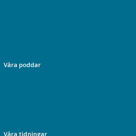
08-617 44 00
Box 128 00, 112 96 Stockholm
Jobba hos oss
Presskontakt
Dina försäkringar i Akademikerförsäkring
Våra poddar
Chefspodden
Samhällsekonomiska podden
Samhällsvetarpodden
Samtal med beteendevetare
Socialtjänstpodden
Våra tidningar