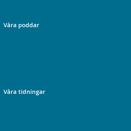
Dina försäkringar i Akademikerförsäkring
Våra poddar
Chefspodden
Samhällsekonomiska podden
Samhällsvetarpodden
Samtal med beteendevetare
Socialtjänstpodden
Våra tidningar
Akademikern
Chefstidningen
Socionomen