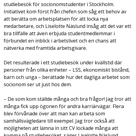
studiebesök för socionomstudenter i Stockholm.
Initiativet kom först från chefen som såg ett behov av
att berätta om arbetsplatsen för att locka nya
medarbetare, och Liselotte Näslund insåg att det var ett
bra tillfälle att även erbjuda studentmedlemmar i
förbundet en inblick i arbetslivet och en chans att
nätverka med framtida arbetsgivare.
Det resulterade i ett studiebesök under kvällstid där
personer från olika enheter – LSS, ekonomiskt bistånd,
barn och unga – berättade hur det dagliga arbetet som
socionom ser ut just hos dem.
– De som kom ställde många och bra frågor! Jag tror att
många fick upp ögonen för andra karriärvägar. Flera
blev förvånade över att man kan arbeta som
samhällsvägledare till exempel. Jag tror också att
möjligheten att lämna in sitt CV lockade många att
komma på studiebesöket, säger Liselotte Näslund.