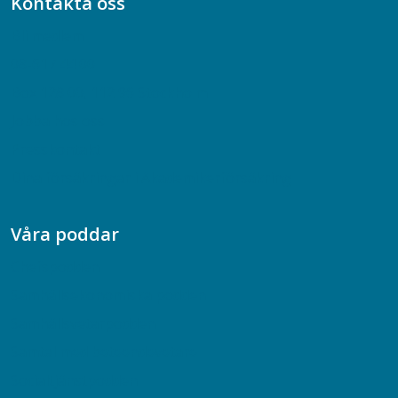
Kontakta oss
Bli medlem
08-617 44 00
Box 128 00, 112 96 Stockholm
Jobba hos oss
Presskontakt
Dina försäkringar i Akademikerförsäkring
Våra poddar
Chefspodden
Samhällsekonomiska podden
Samhällsvetarpodden
Samtal med beteendevetare
Socialtjänstpodden