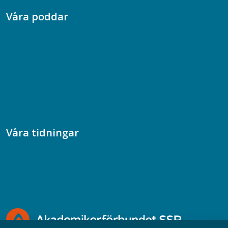
Våra poddar
Chefspodden
Samhällsekonomiska podden
Samhällsvetarpodden
Samtal med beteendevetare
Socialtjänstpodden
Våra tidningar
Akademikern
Chefstidningen
Socionomen