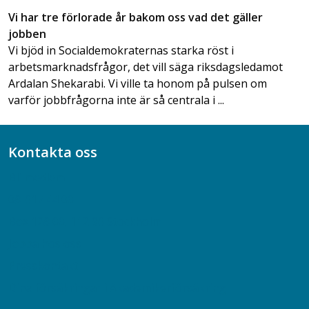
Vi har tre förlorade år bakom oss vad det gäller
jobben
Vi bjöd in Socialdemokraternas starka röst i
arbetsmarknadsfrågor, det vill säga riksdagsledamot
Ardalan Shekarabi. Vi ville ta honom på pulsen om
varför jobbfrågorna inte är så centrala i ...
Kontakta oss
Bli medlem
08-617 44 00
Box 128 00, 112 96 Stockholm
Jobba hos oss
Presskontakt
Dina försäkringar i Akademikerförsäkring