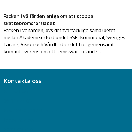
Facken i välfärden eniga om att stoppa
skattebromsförslaget
Facken i välfärden, dvs det tvärfackliga samarbetet
mellan Akademikerförbundet SSR, Kommunal, Sveriges
Lärare, Vision och Vårdförbundet har gemensamt
kommit överens om ett remissvar rörande ...
Kontakta oss
Bli medlem
08-617 44 00
Box 128 00, 112 96 Stockholm
Jobba hos oss
Presskontakt