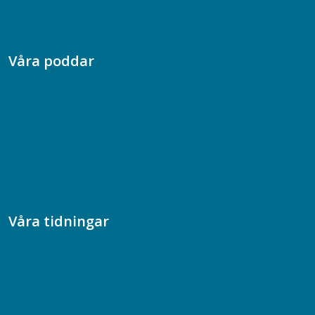
Dina försäkringar i Akademikerförsäkring
Våra poddar
Chefspodden
Samhällsekonomiska podden
Samhällsvetarpodden
Samtal med beteendevetare
Socialtjänstpodden
Våra tidningar
Akademikern
Chefstidningen
Socionomen