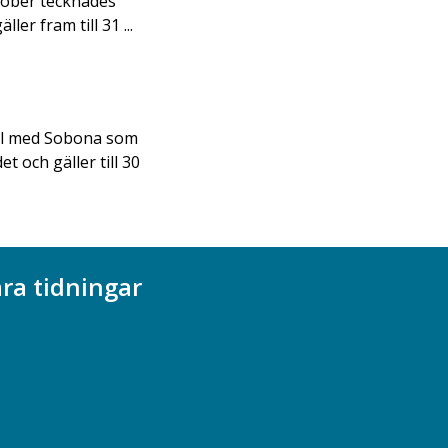
ktober tecknades
er fram till 31 ...
tal med Sobona som
 och gäller till 30
ra tidningar
ademikern
efstidningen
cionomen