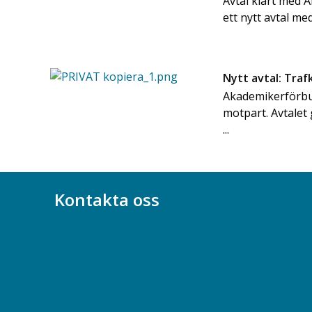
Avtal klart med 
ett nytt avtal med
Nytt avtal: Trafk
Akademikerförbun
motpart. Avtalet 
...
Kontakta oss
Bli medlem
08-617 44 00
Box 128 00, 112 96 Stockholm
Jobba hos oss