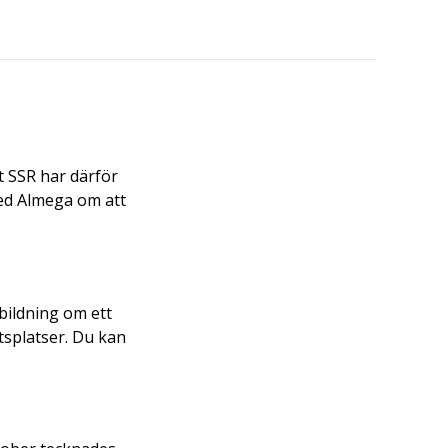
t SSR har därför
med Almega om att
bildning om ett
etsplatser. Du kan