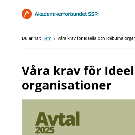
Hoppa
till
huvudinnehåll
Du är här:
Hem
Våra krav för Ideella och Idéburna orga
Våra krav för Idee
organisationer