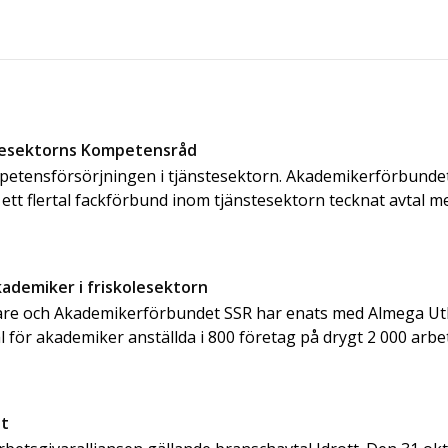
nstesektorns Kompetensråd
ompetensförsörjningen i tjänstesektorn. Akademikerförbunde
ett flertal fackförbund inom tjänstesektorn tecknat avtal 
kademiker i friskolesektorn
dare och Akademikerförbundet SSR har enats med Almega Ut
al för akademiker anställda i 800 företag på drygt 2 000 arb
tt