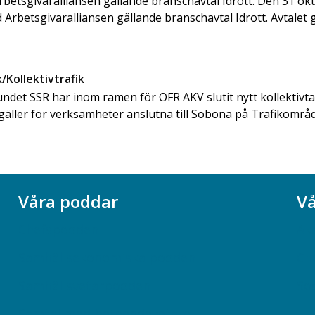
Arbetsgivaralliansen gällande branschavtal Idrott. Den 31 o
 Arbetsgivaralliansen gällande branschavtal Idrott. Avtalet gäll
/Kollektivtrafik
det SSR har inom ramen för OFR AKV slutit nytt kollektiv
gäller för verksamheter anslutna till Sobona på Trafikområdet
Våra poddar
Vå
Chefspodden
Ak
Samhällsekonomiska podden
Ch
Samhällsvetarpodden
So
Samtal med beteendevetare