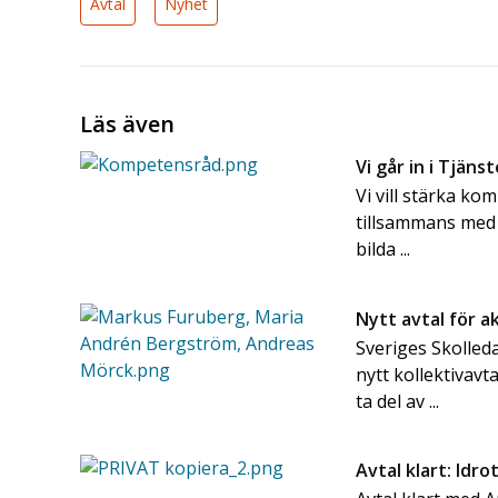
Avtal
Nyhet
Läs även
Vi går in i Tjä
Vi vill stärka k
tillsammans med 
bilda ...
Nytt avtal för a
Sveriges Skolle
nytt kollektivavt
ta del av ...
Avtal klart: Idro