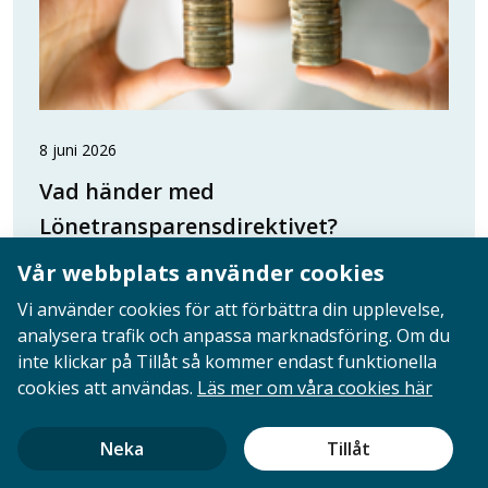
8 juni 2026
Vad händer med
Lönetransparensdirektivet?
Sverige skulle i sommar börja rapportera
Vår webbplats använder cookies
löneskillnader på ett helt nytt sätt efter EU:s nya
Vi använder cookies för att förbättra din upplevelse,
Lönetransparensdirektiv. Regeringen har dock
analysera trafik och anpassa marknadsföring. Om du
backat efter kritik från arbetsgivarna och det är
inte klickar på Tillåt så kommer endast funktionella
än...
Läs mer
cookies att användas.
Läs mer om våra cookies här
Neka
Tillåt
1
2
3
...
38
Go
Go