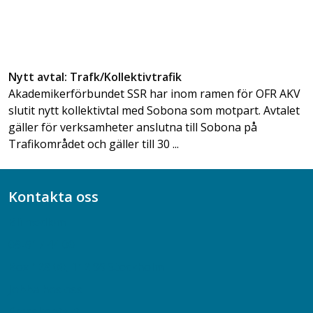
Nytt avtal: Trafk/Kollektivtrafik
Akademikerförbundet SSR har inom ramen för OFR AKV
slutit nytt kollektivtal med Sobona som motpart. Avtalet
gäller för verksamheter anslutna till Sobona på
Trafikområdet och gäller till 30 ...
Kontakta oss
Bli medlem
08-617 44 00
Box 128 00, 112 96 Stockholm
Jobba hos oss
Presskontakt