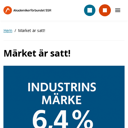
Hoppa
till
huvudinnehåll
Hem
Märket är satt!
Märket är satt!