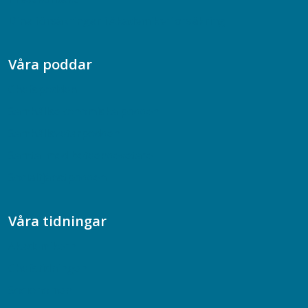
Dina försäkringar i Akademikerförsäkring
Våra poddar
Chefspodden
Samhällsekonomiska podden
Samhällsvetarpodden
Samtal med beteendevetare
Socialtjänstpodden
Våra tidningar
Akademikern
Chefstidningen
Socionomen