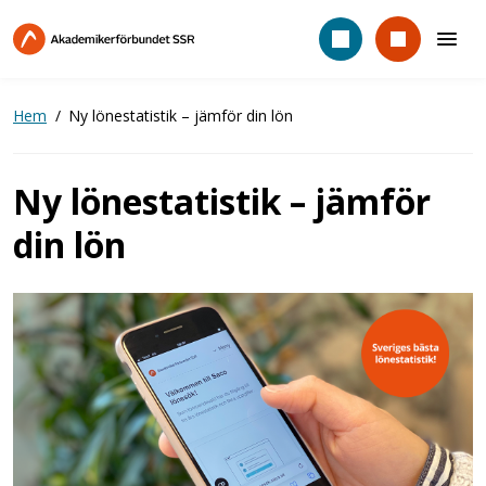
Hoppa
till
huvudinnehåll
Hem
Ny lönestatistik – jämför din lön
Ny lönestatistik – jämför
din lön