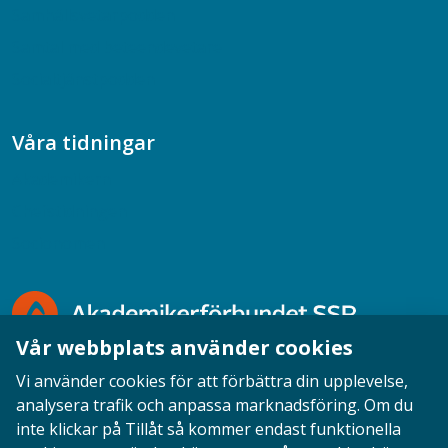
Samhällsvetarpodden
Samtal med beteendevetare
Socialtjänstpodden
Våra tidningar
Akademikern
Chefstidningen
Socionomen
Vår webbplats använder cookies
Vi använder cookies för att förbättra din upplevelse,
analysera trafik och anpassa marknadsföring. Om du
inte klickar på Tillåt så kommer endast funktionella
Opinion
English
Personuppgifter
Cookies