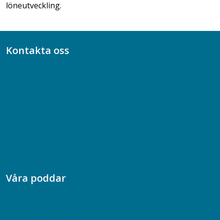
löneutveckling.
Kontakta oss
Bli medlem
08-617 44 00
Box 128 00, 112 96 Stockholm
Jobba hos oss
Presskontakt
Dina försäkringar i Akademikerförsäkring
Våra poddar
Chefspodden
Samhällsekonomiska podden