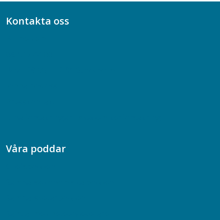
Kontakta oss
Bli medlem
08-617 44 00
Box 128 00, 112 96 Stockholm
Jobba hos oss
Presskontakt
Dina försäkringar i Akademikerförsäkring
Våra poddar
Chefspodden
Samhällsekonomiska podden
Samhällsvetarpodden
Samtal med beteendevetare