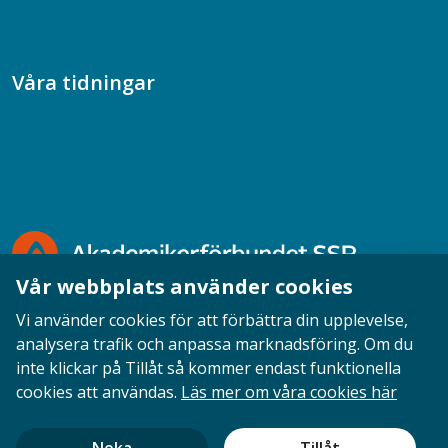
Socialtjänstpodden
Våra tidningar
Akademikern
Chefstidningen
Socionomen
Vår webbplats använder cookies
Vi använder cookies för att förbättra din upplevelse,
analysera trafik och anpassa marknadsföring. Om du
inte klickar på Tillåt så kommer endast funktionella
Opinion
English
Personuppgifter
Cookies
cookies att användas.
Läs mer om våra cookies här
Ansvarig utgivare: Cecilia Sandahl