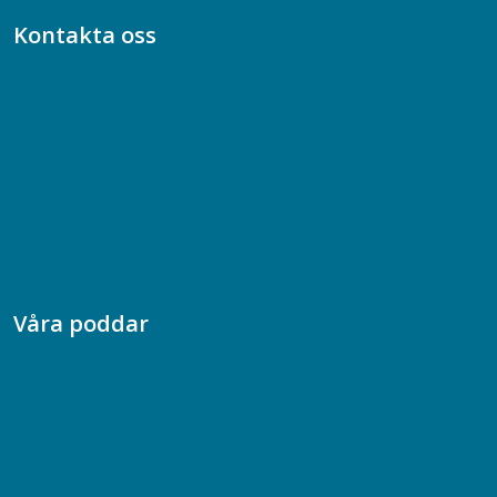
Kontakta oss
Bli medlem
08-617 44 00
Box 128 00, 112 96 Stockholm
Jobba hos oss
Presskontakt
Dina försäkringar i Akademikerförsäkring
Våra poddar
Chefspodden
Samhällsekonomiska podden
Samhällsvetarpodden
Samtal med beteendevetare