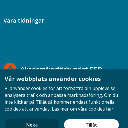
Socialtjänstpodden
Våra tidningar
Akademikern
Chefstidningen
Socionomen
Vår webbplats använder cookies
Vi använder cookies för att förbättra din upplevelse,
analysera trafik och anpassa marknadsföring. Om du
inte klickar på Tillåt så kommer endast funktionella
Opinion
English
Personuppgifter
Cookies
cookies att användas.
Läs mer om våra cookies här
Ansvarig utgivare: Cecilia Sandahl
Neka
Tillåt