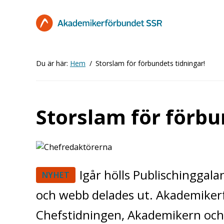
Hoppa
till
huvudinnehåll
Du är här:
Hem
Storslam för förbundets tidningar!
Storslam för förbu
Igår hölls Publischinggala
NYHET
och webb delades ut. Akademikerf
Chefstidningen, Akademikern och 