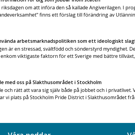
e riksdagen om att införa den så kallade Angiverilagen. I pr
andeverksamhet" finns ett förslag till förändring av Utlänn
använda arbetsmarknadspolitiken som ett ideologiskt slag
en är en stressad, svältfödd och sönderstyrd myndighet. Det
 enkom viktigaste faktorn för ett Sverige med bättre tillväxt, 
ide med oss på Slakthusområdet i Stockholm
de och rätt att vara sig själv både på jobbet och i privatlivet. V
tar vi plats på Stockholm Pride District i Slakthusområdet frå
Våra poddar
Vå