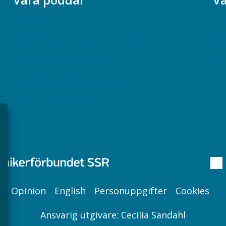
Chefspodden
Ak
Samhällsekonomiska podden
Ch
Samhällsvetarpodden
So
Samtal med beteendevetare
Socialtjänstpodden
Opinion
English
Personuppgifter
Cookies
Ansvarig utgivare: Cecilia Sandahl