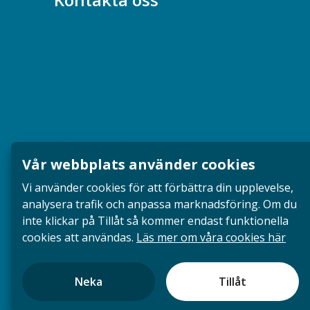
Bli medlem
08-617 44 00
Box 128 00, 112 96 Stockholm
Jobba hos oss
Presskontakt
Vår webbplats använder cookies
Dina försäkringar i Akademikerförsäkring
Vi använder cookies för att förbättra din upplevelse,
analysera trafik och anpassa marknadsföring. Om du
inte klickar på Tillåt så kommer endast funktionella
cookies att användas.
Läs mer om våra cookies här
Neka
Tillåt