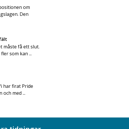
opositionen om
ingslagen. Den
fält
 måste få ett slut.
fler som kan ...
i har firat Pride
n och med ...
ra tidningar