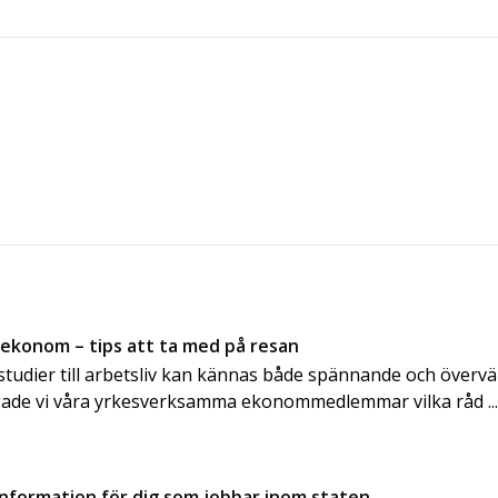
 ekonom – tips att ta med på resan
n studier till arbetsliv kan kännas både spännande och överv
gade vi våra yrkesverksamma ekonommedlemmar vilka råd ..
information för dig som jobbar inom staten