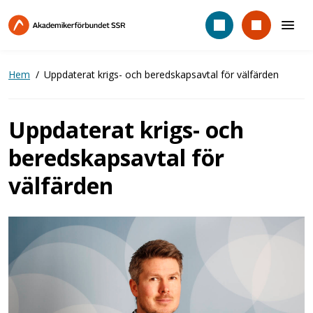
Hoppa
till
huvudinnehåll
Hem
Uppdaterat krigs- och beredskapsavtal för välfärden
Uppdaterat krigs- och
beredskapsavtal för
välfärden