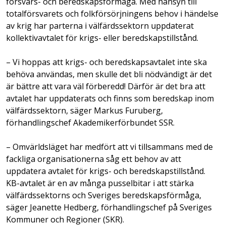
försvars- och beredskapsförmåga. Med hänsyn till
totalförsvarets och folkförsörjningens behov i händelse
av krig har parterna i välfärdssektorn uppdaterat
kollektivavtalet för krigs- eller beredskapstillstånd.
– Vi hoppas att krigs- och beredskapsavtalet inte ska
behöva användas, men skulle det bli nödvändigt är det
är bättre att vara väl förberedd! Därför är det bra att
avtalet har uppdaterats och finns som beredskap inom
välfärdssektorn, säger Markus Furuberg,
förhandlingschef Akademikerförbundet SSR.
– Omvärldsläget har medfört att vi tillsammans med de
fackliga organisationerna såg ett behov av att
uppdatera avtalet för krigs- och beredskapstillstånd.
KB-avtalet är en av många pusselbitar i att stärka
välfärdssektorns och Sveriges beredskapsförmåga,
säger Jeanette Hedberg, förhandlingschef på Sveriges
Kommuner och Regioner (SKR).