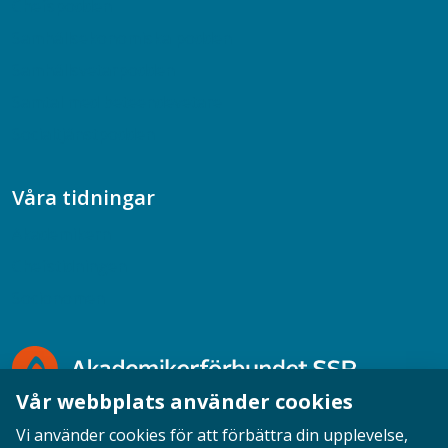
Chefspodden
Samhällsekonomiska podden
Samhällsvetarpodden
Samtal med beteendevetare
Socialtjänstpodden
Våra tidningar
Akademikern
Chefstidningen
Socionomen
Vår webbplats använder cookies
Vi använder cookies för att förbättra din upplevelse,