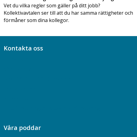
Vet du vilka regler som gäller på ditt jobb?
Kollektivavtalen ser till att du har samma rättigheter och
förmåner som dina kollegor.
Kontakta oss
Bli medlem
08-617 44 00
Box 128 00, 112 96 Stockholm
Jobba hos oss
Presskontakt
Dina försäkringar i Akademikerförsäkring
Våra poddar