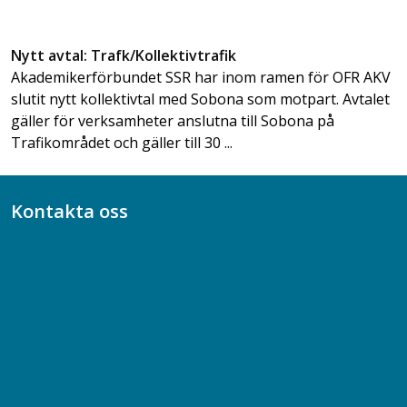
Nytt avtal: Trafk/Kollektivtrafik
Akademikerförbundet SSR har inom ramen för OFR AKV
slutit nytt kollektivtal med Sobona som motpart. Avtalet
gäller för verksamheter anslutna till Sobona på
Trafikområdet och gäller till 30 ...
Kontakta oss
Bli medlem
08-617 44 00
Box 128 00, 112 96 Stockholm
Jobba hos oss
Presskontakt
Dina försäkringar i Akademikerförsäkring