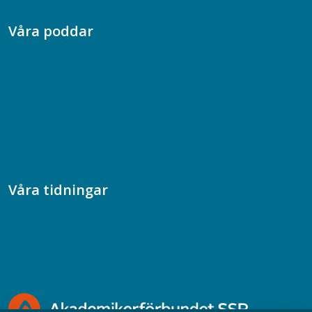
Våra poddar
Chefspodden
Samhällsekonomiska podden
Samhällsvetarpodden
Samtal med beteendevetare
Socialtjänstpodden
Våra tidningar
Akademikern
Chefstidningen
Socionomen