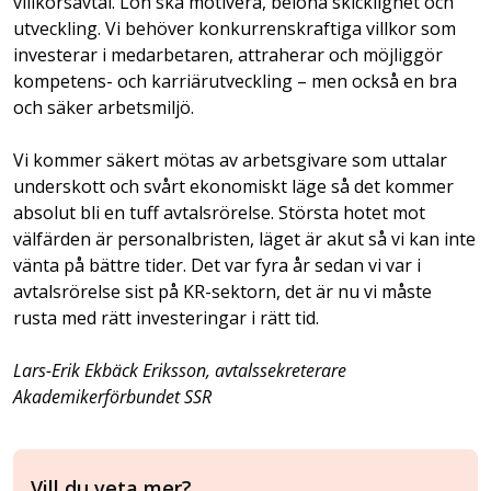
villkorsavtal. Lön ska motivera, belöna skicklighet och
utveckling. Vi behöver konkurrenskraftiga villkor som
investerar i medarbetaren, attraherar och möjliggör
kompetens- och karriärutveckling – men också en bra
och säker arbetsmiljö.
Vi kommer säkert mötas av arbetsgivare som uttalar
underskott och svårt ekonomiskt läge så det kommer
absolut bli en tuff avtalsrörelse. Största hotet mot
välfärden är personalbristen, läget är akut så vi kan inte
vänta på bättre tider. Det var fyra år sedan vi var i
avtalsrörelse sist på KR-sektorn, det är nu vi måste
rusta med rätt investeringar i rätt tid.
Lars-Erik Ekbäck Eriksson, avtalssekreterare
Akademikerförbundet SSR
Vill du veta mer?