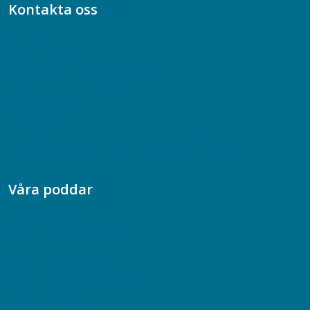
Kontakta oss
Bli medlem
08-617 44 00
Box 128 00, 112 96 Stockholm
Jobba hos oss
Presskontakt
Dina försäkringar i Akademikerförsäkring
Våra poddar
Chefspodden
Samhällsekonomiska podden
Samhällsvetarpodden
Samtal med beteendevetare
Socialtjänstpodden