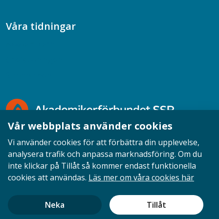
Våra tidningar
Akademikern
Chefstidningen
Socionomen
Vår webbplats använder cookies
Vi använder cookies för att förbättra din upplevelse,
analysera trafik och anpassa marknadsföring. Om du
inte klickar på Tillåt så kommer endast funktionella
Opinion
English
Personuppgifter
Cookies
cookies att användas.
Läs mer om våra cookies här
Ansvarig utgivare: Cecilia Sandahl
Neka
Tillåt