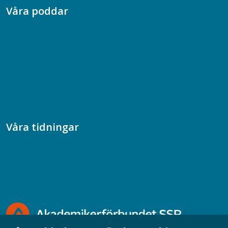
Våra poddar
Chefspodden
Samhällsekonomiska podden
Samhällsvetarpodden
Samtal med beteendevetare
Socialtjänstpodden
Våra tidningar
Akademikern
Chefstidningen
Socionomen