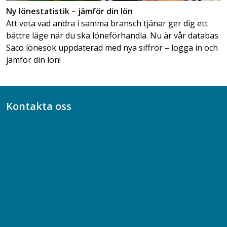
Ny lönestatistik – jämför din lön
Att veta vad andra i samma bransch tjänar ger dig ett
bättre läge när du ska löneförhandla. Nu är vår databas
Saco lönesök uppdaterad med nya siffror – logga in och
jämför din lön!
Kontakta oss
Bli medlem
08-617 44 00
Box 128 00, 112 96 Stockholm
Jobba hos oss
Presskontakt
Dina försäkringar i Akademikerförsäkring