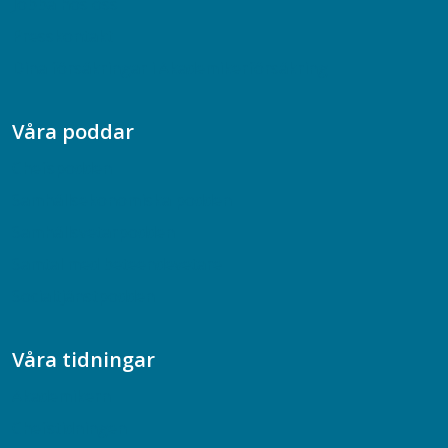
Jobba hos oss
Presskontakt
Dina försäkringar i Akademikerförsäkring
Våra poddar
Chefspodden
Samhällsekonomiska podden
Samhällsvetarpodden
Samtal med beteendevetare
Socialtjänstpodden
Våra tidningar
Akademikern
Chefstidningen