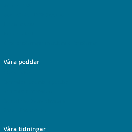
08-617 44 00
Box 128 00, 112 96 Stockholm
Jobba hos oss
Presskontakt
Dina försäkringar i Akademikerförsäkring
Våra poddar
Chefspodden
Samhällsekonomiska podden
Samhällsvetarpodden
Samtal med beteendevetare
Socialtjänstpodden
Våra tidningar