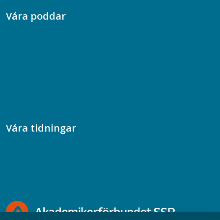
Våra poddar
Chefspodden
Samhällsekonomiska podden
Samhällsvetarpodden
Samtal med beteendevetare
Socialtjänstpodden
Våra tidningar
Akademikern
Chefstidningen
Socionomen