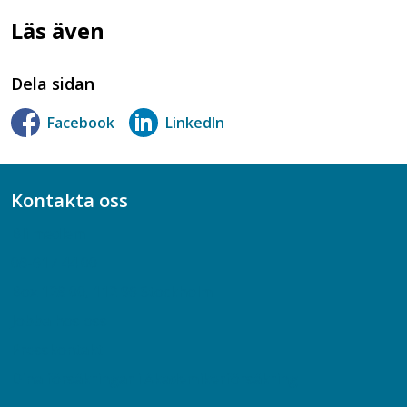
Läs även
Dela sidan
Facebook
LinkedIn
Kontakta oss
Bli medlem
08-617 44 00
Box 128 00, 112 96 Stockholm
Jobba hos oss
Presskontakt
Dina försäkringar i Akademikerförsäkring