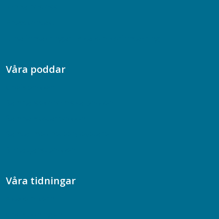
Jobba hos oss
Presskontakt
Dina försäkringar i Akademikerförsäkring
Våra poddar
Chefspodden
Samhällsekonomiska podden
Samhällsvetarpodden
Samtal med beteendevetare
Socialtjänstpodden
Våra tidningar
Akademikern
Chefstidningen