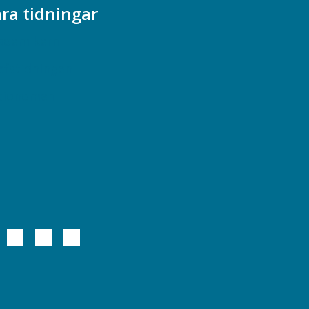
ra tidningar
ademikern
efstidningen
cionomen