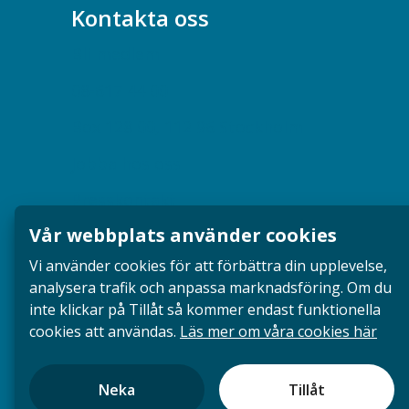
Kontakta oss
Bli medlem
08-617 44 00
Box 128 00, 112 96 Stockholm
Jobba hos oss
Presskontakt
Vår webbplats använder cookies
Dina försäkringar i Akademikerförsäkring
Vi använder cookies för att förbättra din upplevelse,
analysera trafik och anpassa marknadsföring. Om du
inte klickar på Tillåt så kommer endast funktionella
cookies att användas.
Läs mer om våra cookies här
Neka
Tillåt