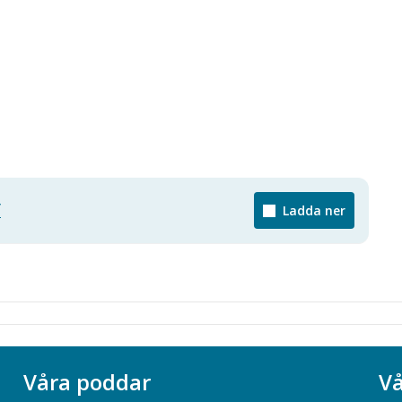
f
Ladda ner
Våra poddar
Vå