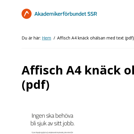
Hoppa
till
huvudinnehåll
Du är här:
Hem
Affisch A4 knäck ohälsan med text (pdf)
Affisch A4 knäck 
(pdf)